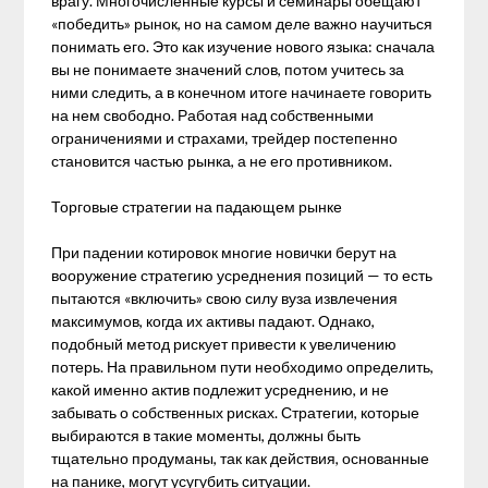
врагу. Многочисленные курсы и семинары обещают
«победить» рынок, но на самом деле важно научиться
понимать его. Это как изучение нового языка: сначала
вы не понимаете значений слов, потом учитесь за
ними следить, а в конечном итоге начинаете говорить
на нем свободно. Работая над собственными
ограничениями и страхами, трейдер постепенно
становится частью рынка, а не его противником.
Торговые стратегии на падающем рынке
При падении котировок многие новички берут на
вооружение стратегию усреднения позиций — то есть
пытаются «включить» свою силу вуза извлечения
максимумов, когда их активы падают. Однако,
подобный метод рискует привести к увеличению
потерь. На правильном пути необходимо определить,
какой именно актив подлежит усреднению, и не
забывать о собственных рисках. Стратегии, которые
выбираются в такие моменты, должны быть
тщательно продуманы, так как действия, основанные
на панике, могут усугубить ситуации.