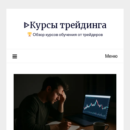
Перейти
к
содержимому
ᐈКурсы трейдинга
Обзор курсов обучения от трейдеров
Меню