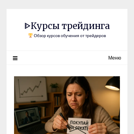
Перейти
к
содержимому
ᐈКурсы трейдинга
Обзор курсов обучения от трейдеров
Меню