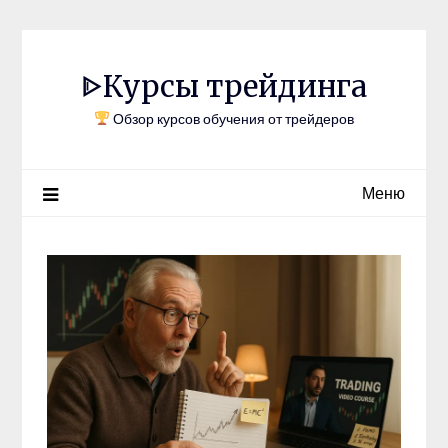
Перейти
к
содержимому
ᐈКурсы трейдинга
Обзор курсов обучения от трейдеров
Меню